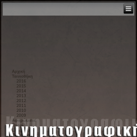
Αρχική
Ταινιοθήκη
2016
2015
2014
2013
2012
2011
2010
2009
Αφιερώματα
Προφίλ
Εκδηλώσεις
Φωτογραφίες