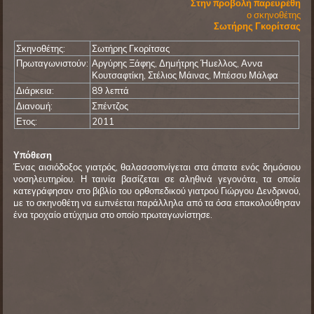
Στην προβολή παρευρέθη
ο σκηνοθέτης
Σωτήρης Γκορίτσας
Σκηνοθέτης:
Σωτήρης Γκορίτσας
Πρωταγωνιστούν:
Αργύρης Ξάφης, Δημήτρης Ήμελλος, Αννα
Κουτσαφτίκη, Στέλιος Μάινας, Μπέσσυ Μάλφα
Διάρκεια:
89 λεπτά
Διανομή:
Σπέντζος
Ετος:
2011
Υπόθεση
Ένας αισιόδοξος γιατρός, θαλασσοπνίγεται στα άπατα ενός δημόσιου
νοσηλευτηρίου. Η ταινία βασίζεται σε αληθινά γεγονότα, τα οποία
κατεγράφησαν στο βιβλίο του ορθοπεδικού γιατρού Γιώργου Δενδρινού,
με το σκηνοθέτη να εμπνέεται παράλληλα από τα όσα επακολούθησαν
ένα τροχαίο ατύχημα στο οποίο πρωταγωνίστησε.