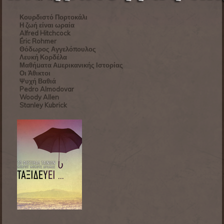
Κουρδιστό Πορτοκάλι
Η ζωή είναι ωραία
Alfred Hitchcock
Éric Rohmer
Θόδωρος Αγγελόπουλος
Λευκή Κορδέλα
Μαθήματα Αμερικανικής Ιστορίας
Οι Άθικτοι
Ψυχή Βαθιά
Pedro Almodovar
Woody Allen
Stanley Kubrick