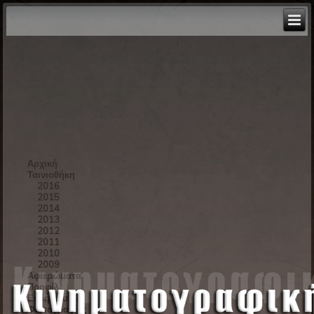
Αρχική
Ταινιοθήκη
2016
2015
2014
2013
2012
2011
2010
2009
Αφιερώματα
Προφίλ
Εκδηλώσεις
Φωτογραφίες