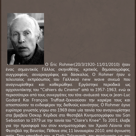
Ο Éric Rohmer(20/3/1920-11/01/2010) ήταν
ένας σημαντικός Γάλλος σκηνοθέτης, κριτικός, δημοσιογράφος,
συγγραφέας, σεναριογράφος και δάσκαλος. Ο Rohmer ήταν ο
τελευταίος εκπρόσωπος του Γαλλικού new wave σινεμά που
αναγνωρίσθηκε και καθιερώθηκε. Εργάστηκε περιοδικά ως
αρχισυντάκτης του "Cahiers du Cinema" από το 1957-1963, ενώ οι
περισσότεροι από τους συνεργάτες του τότε-ανάμεσά τους οι Jean-Luc
Godard Και François Truffaut-ξεκινούσαν την καριέρα τους και
αποσπούσαν το ενδιαφέρον της διεθνούς κοινότητας. Ο Rohmer έγινε
ευρύτερα γνωστός γύρω στο 1969 όταν μία ταινία του αναγνωρίστηκε
στα βραβεία Όσκαρ. Κέρδισε στο Φεστιβάλ Κινηματογράφου του San
Sebastian το 1979 με την ταινία του "Claire's Knee". To 2001, έλαβε
για την προσφορά του στον κινηματογράφο, τον Χρυσό Λέοντα στο
Φεστιβάλ της Βενετίας. Πέθανε στις 11 Ιανουαρίου 2010, από άγνωστη
αιτία. Στον επικήδειό του, η Daily Telegraph, τον περιέγραψε ως τον