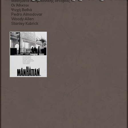
Μαθήματα Αμερικανικής Ιστορίας
Οι Άθικτοι
Ψυχή Βαθιά
Pedro Almodovar
Woody Allen
Stanley Kubrick