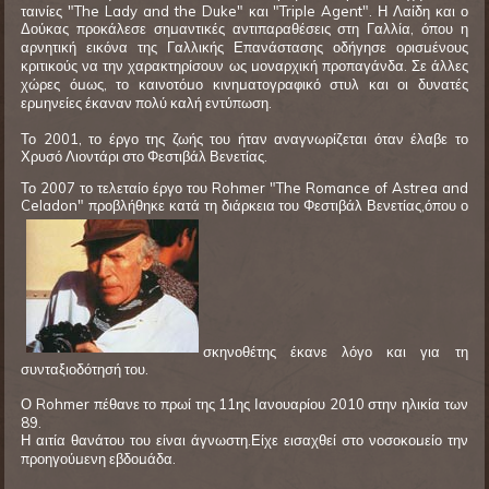
ταινίες "The Lady and the Duke" και "Triple Agent". Η Λαίδη και ο
Δούκας προκάλεσε σημαντικές αντιπαραθέσεις στη Γαλλία, όπου η
αρνητική εικόνα της Γαλλικής Επανάστασης οδήγησε ορισμένους
κριτικούς να την χαρακτηρίσουν ως μοναρχική προπαγάνδα. Σε άλλες
χώρες όμως, το καινοτόμο κινηματογραφικό στυλ και οι δυνατές
ερμηνείες έκαναν πολύ καλή εντύπωση.
Το 2001, το έργο της ζωής του ήταν αναγνωρίζεται όταν έλαβε το
Χρυσό Λιοντάρι στο Φεστιβάλ Βενετίας.
Το 2007 το τελεταίο έργο του Rohmer "The Romance of Astrea and
Celadon" προβλήθηκε κατά τη διάρκεια του Φεστιβάλ Βενετίας,όπου ο
σκηνοθέτης έκανε λόγο και για τη
συνταξιοδότησή του.
Ο Rohmer πέθανε το πρωί της 11ης Ιανουαρίου 2010 στην ηλικία των
89.
Η αιτία θανάτου του είναι άγνωστη.Είχε εισαχθεί στο νοσοκομείο την
προηγούμενη εβδομάδα.