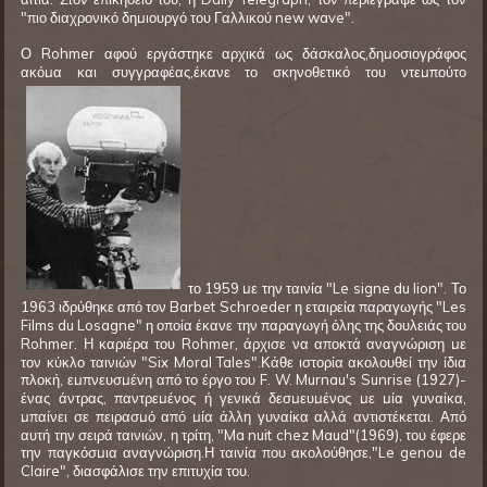
"πιο διαχρονικό δημιουργό του Γαλλικού new wave".
Ο Rohmer αφού εργάστηκε αρχικά ως δάσκαλος,δημοσιογράφος
ακόμα και συγγραφέας,έκανε το σκηνοθετικό του ντεμπούτο
το 1959 με την ταινία "Le signe du lion". Το
1963 ιδρύθηκε από τον Barbet Schroeder η εταιρεία παραγωγής "Les
Films du Losagne" η οποία έκανε την παραγωγή όλης της δουλειάς του
Rohmer. Η καριέρα του Rohmer, άρχισε να αποκτά αναγνώριση με
τον κύκλο ταινιών "Six Moral Tales".Κάθε ιστορία ακολουθεί την ίδια
πλοκή, εμπνευσμένη από το έργο του F. W. Murnau's Sunrise (1927)-
ένας άντρας, παντρεμένος ή γενικά δεσμευμένος με μία γυναίκα,
μπαίνει σε πειρασμό από μία άλλη γυναίκα αλλά αντιστέκεται. Από
αυτή την σειρά ταινιών, η τρίτη, "Ma nuit chez Maud"(1969), του έφερε
την παγκόσμια αναγνώριση.Η ταινία που ακολούθησε,"Le genou de
Claire", διασφάλισε την επιτυχία του.