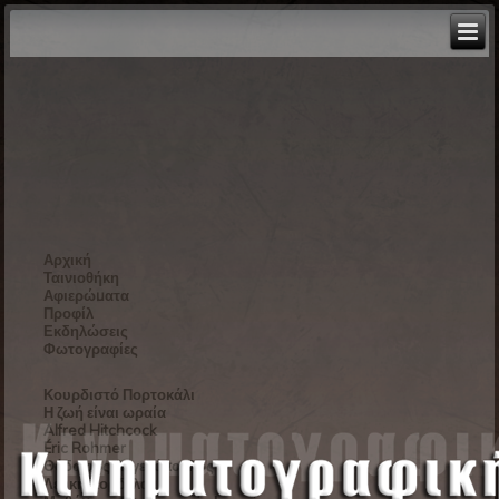
Αρχική
Ταινιοθήκη
Αφιερώματα
Προφίλ
Εκδηλώσεις
Φωτογραφίες
Κουρδιστό Πορτοκάλι
Η ζωή είναι ωραία
Alfred Hitchcock
Éric Rohmer
Θόδωρος Αγγελόπουλος
Λευκή Κορδέλα