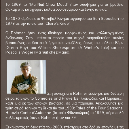
Το 1969, το "Ma Nuit Chez Maud" ήταν υποψήφιο για τα βραβεία
Όσκαρ στις κατηγορίες καλύτερου σεναρίου και ξένης ταινίας.
Το 1970 κέρδισε στο Φεστιβάλ Κινηματογράφου του San Sebastian το
1979 με την ταινία του "Claire's Knee".
Ο Rohmer ήταν ένας ιδιαίτερα μορφωμένος και καλλιεργημένος
άνθρωπος. Στην μετέπειτα πορεία του συχνά σκηνοθετούσε ταινίες
βασισμένες σε θεατρικά έργα και νουβέλες, όπως του Ιούλιου Βέρν
(Green Ray), του William Shakespeare (A Winter's Tale) και του
Pascal's Wager (Ma nuit chez Maud).
Στη συνέχεια ο Rohmer ξεκίνησε μια δεύτερη
σειρά ταινιών, το Comedies and Proverbs (Κωμωδίες και Παροιμίες),
κάθε μία εκ των οποίων βασίζεται σε μια παροιμία. Ακολούθησε μια
τρίτη σειρά ταινιών τη δεκαετία του 1990: Tales of the Four Seasons.
Η ταινία Conte d'Automne (Ιστορία Φθινοπώρου),το 1999, πήρε πολύ
καλές κριτικές όταν ο Rohmer ήταν πια 79.
Ξεκινώντας τη δεκαετία του 2000, επέστρεψε στο δράμα εποχής με τις