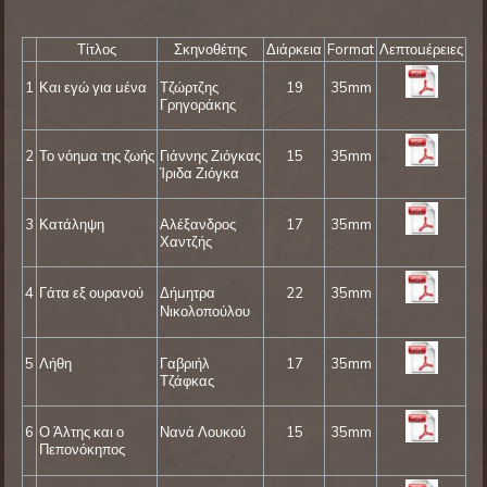
Τίτλος
Σκηνοθέτης
Διάρκεια
Format
Λεπτομέρειες
1
Και εγώ για μένα
Τζώρτζης
19
35mm
Γρηγοράκης
2
Το νόημα της ζωής
Γιάννης Ζιόγκας
15
35mm
Ίριδα Ζιόγκα
3
Κατάληψη
Αλέξανδρος
17
35mm
Χαντζής
4
Γάτα εξ ουρανού
Δήμητρα
22
35mm
Νικολοπούλου
5
Λήθη
Γαβριήλ
17
35mm
Τζάφκας
6
Ο Άλτης και ο
Νανά Λουκού
15
35mm
Πεπονόκηπος