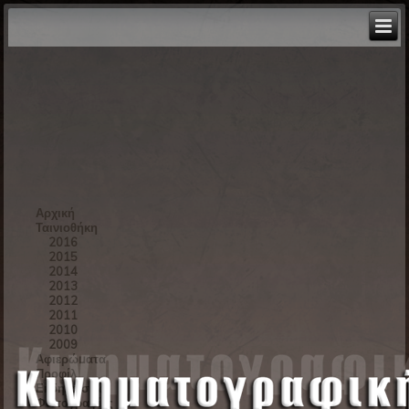
Αρχική
Ταινιοθήκη
2016
2015
2014
2013
2012
2011
2010
2009
Αφιερώματα
Προφίλ
Εκδηλώσεις
Φωτογραφίες