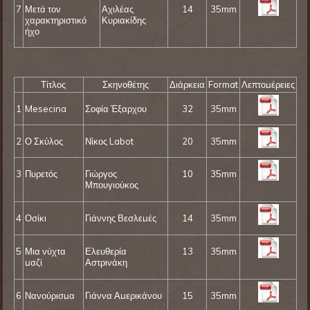
7
Μετά τον
Αχιλέας
14
35mm
χαρακτηριστικό
Κυριακίδης
ήχο
Τίτλος
Σκηνοθέτης
Διάρκεια
Format
Λεπτομέρειες
1
Mesecina
Σοφία Έξαρχου
32
35mm
2
Ο Σκύλος
Νίκος Labot
20
35mm
3
Πυρετός
Γιώργος
10
35mm
Μπουγιούκος
4
Οσίκι
Γιάννης Βεσλεμές
14
35mm
5
Μια νύχτα
Ελευθερία
13
35mm
μαζί
Αστρινάκη
6
Νανούρισμα
Γιάννα Αμερικάνου
15
35mm