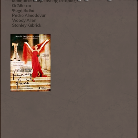
Μαθήματα Αμερικανικής Ιστορίας
Οι Άθικτοι
Ψυχή Βαθιά
Pedro Almodovar
Woody Allen
Stanley Kubrick