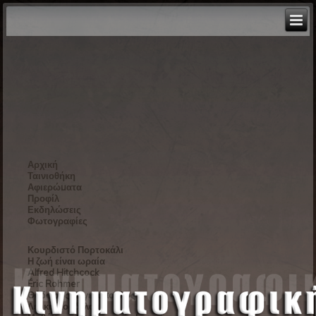
Αρχική
Ταινιοθήκη
Αφιερώματα
Προφίλ
Εκδηλώσεις
Φωτογραφίες
Κουρδιστό Πορτοκάλι
Η ζωή είναι ωραία
Alfred Hitchcock
Éric Rohmer
Θόδωρος Αγγελόπουλος
Λευκή Κορδέλα