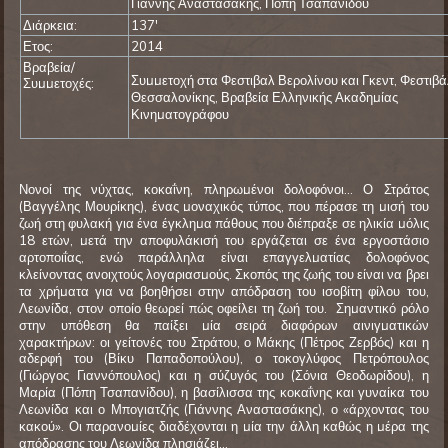
Γιάννης Αναστασάκης, Πόπη Τσαπανίδου
Διάρκεια:
137'
Ετος:
2014
Βραβεία/
Συμμετοχή στα Φεστιβαλ Βερολίνου και Γκεντ, Φεστιβ
Συμμετοχές:
Θεσσαλονίκης, Βραβεία Ελληνικής Ακαδημίας
Κινηματογράφου
Νονοί της νύχτας, κοκαΐνη, πληρωμένοι δολοφόνοι… Ο Στράτος
(Βαγγέλης Μουρίκης), ένας μοναχικός τύπος, που πέρασε τη μισή του
ζωή στη φυλακή για ένα έγκλημα πάθους που διέπραξε σε ηλικία μόλις
18 ετών, μετά την αποφυλάκισή του εργάζεται σε ένα εργοστάσιο
αρτοποιΐας, ενώ παράλληλα είναι επαγγελματίας δολοφόνος
κλείνοντας ανοιχτούς λογαριασμούς. Σκοπός της ζωής του είναι να βρει
τα χρήματα για να βοηθήσει στην απόδραση του ισοβίτη φίλου του,
Λεωνίδα, στον οποίο θεωρεί πώς οφείλει τη ζωή του. Σημαντικό ρόλο
στην υπόθεση θα παίξει μία σειρά διαφόρων αινιγματικών
χαρακτήρων: οι γείτονές του Στράτου, ο Μάκης (Πέτρος Ζερβός) και η
αδερφή του (Βίκυ Παπαδοπούλου), ο τοκογλύφος Πετρόπουλος
(Γιώργος Γιαννόπουλος) και η σύζυγός του (Σόνια Θεοδωρίδου), η
Μαρία (Πόπη Τσαπανίδου), η βασίλισσα της κοκαΐνης και γυναίκα του
Λεωνίδα και ο Μπογιατζής (Γιάννης Αναστασάκης), ο «άρχοντας του
κακού». Οι παρανομίες διαδέχονται η μία την άλλη καθώς η μέρα της
απόδρασης του Λεωνίδα πλησιάζει…