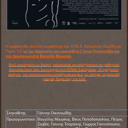
Η προβολή θα γίνει στο αμφιθέατρο του ΕΠΑ.Λ. Σαλαμίνας (Ζωοδόχου
Πηγής 21)
με την παρουσία του σκηνοθέτη Γιάννη Οικονομίδη και
του πρωταγωνιστή Βαγγέλη Μουρίκη
Αντί εισιτηρίου οι θεατές καλούνται να ενισχύσουν το μαθητικό
παντοπωλείο που λειτουργεί στο ΕΠΑΛ Σαλαμίνας.
Οι τρέχουσες
ανάγκες του παντοπωλείου εστιάζονται κυρίως σε όσπρια, τοματοειδή
(μακράς διαρκείας) και λάδι.
Σκηνοθέτης:
Γιάννης Οικονομίδης
Πρωταγωνιστούν:
Βαγγέλης Μουρίκης, Βίκυς Παπαδοπούλους, Πέτρος
Ζερβός, Γιάννης Τσορτέκης, Γιώργος Γιαννόπουλος,