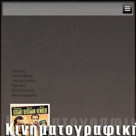
Αρχική
Ταινιοθήκη
Αφιερώματα
Προφίλ
Εκδηλώσεις
Φωτογραφίες