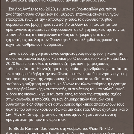
τα μυστικά μπορούν να κλονίσουν την ίδια την ύπαρξη του.
Στο Λος Αντζελες του 2020, εν μέσω ανθρωποειδών ρομπότ σε
αναζήτηση συναισθημάτων και ψυχρών επαγγελματιών κυνηγών
επιφορτισμένων με την «απόσυρσή» τους, το ανώνυμο πλήθος
πορεύεται υπό βροχή προς ένα άδηλο μέλλον και η ταυτότητα του
πρωταγωνιστή παραμένει διφορούμενη σε όλη τη διάρκεια της ταινίας:
οι συντελεστές της διαφωνούν ακόμη και σήμερα για το αν ο
χαρακτήρας του Χάρισον Φορντ οφείλει να εκληφθεί ως φυσικός ή
τεχνητός, άνθρωπος ή ανδροειδές.
Είναι μέρος της γοητείας ενός κινηματογραφικού έργου η ικανότητά
του να παραμένει διαχρονικά επίκαιρο. Ο κόσμος του κατά Ρίντλεϊ Σκοτ
2020 θέτει πια τον θεατή ενώπιον ζητημάτων της τρέχουσας
καθημερινότητας. Η αναζήτηση μιας ουσίας της ανθρώπινης ταυτότητας
είναι σήμερα έκδηλη στην αναβίωση του εθνικισμού, η ανησυχία για τη
σημασία της τεχνητής νοημοσύνης έχει αντικατασταθεί με την
αντίστοιχη συζήτηση περί των κινδύνων της κλωνοποίησης, η εγγύτητα
μιας περιβαλλοντικής καταστροφής, οι συνέπειες του υπερπληθυσμού,
οι όροι της οικονομικής μετανάστευσης, τα όρια της εταιρικής ισχύος
στην κοινωνία, η υποβάθμιση των δημοκρατικών θεσμών και η
δυνατότητα διολίσθησης σε αστυνομικές πρακτικές απασχολούν τους
πολίτες του δυτικού κόσμου εδώ και μια δεκαετία. Όπως σχολιάζει και ο
Σιντ Μιντ, ντιζάινερ της ταινίας, «η επιστημονική φαντασία είναι η
πραγματικότητα πριν την ώρα της».
To Blade Runner (βασισμένο στη νουβέλα του Φίλιπ Ντικ Do
Androids Dream of Electric Sheep?) δεν είναι μια ταινία είδους αλλά