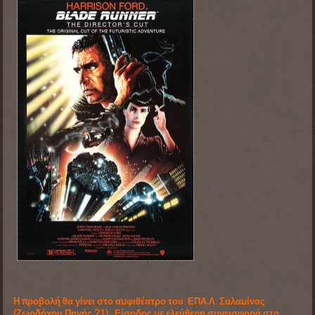
Η προβολή θα γίνει στο αμφιθέατρο του ΕΠΑ.Λ. Σαλαμίνας
(Ζωοδόχου Πηγής 21) . Είσοδος με ελεύθερη συνεισφορά στο