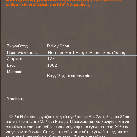
μαθητικό παντοπωλείο του ΕΠΑ.Λ Σαλαμίνας
Σκηνοθέτης:
Ridley Scott
Πρωταγωνιστούν:
Harrison Ford, Rutger Hauer, Sean Young
Διάρκεια:
127'
Ετος:
1982
Μουσική:
Βαγγέλης Παπαθανασίου
Υπόθεση
Ο Ρικ Ντέκαρντ εργάζεται στη «ζούγκλα» του Λος Άντζελες του 21ου
αιώνα. Είναι ένας «Μπλέιντ Ράνερ». Η δουλειά του: να κυνηγάει και να
σκοτώνει παράνομα ανθρώπινα αντίγραφα. Το έγκλημα τους; Θέλουν
να γίνουν άνθρωποι. Όμως, παρασύρεται από μια γυναίκα, της οποίας