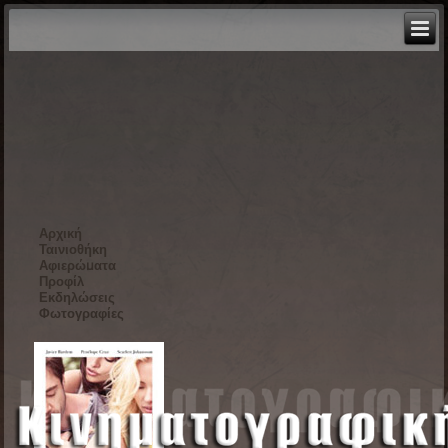
Αρχική
Ταινιοθήκη
Αφιερώματα
Προφίλ
Εκδηλώσεις
Φωτογραφίες